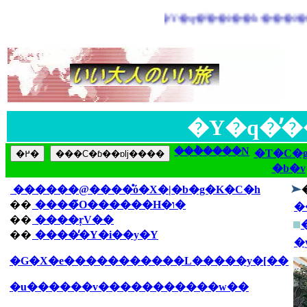
�Y�q�̓
���݃����N
�T�C�g
���C�ɓ��ɒǉ����
�b�v
������@����̊ό�X�|�b�g�K�C�h
��
����̃O������H�ו�
�
��
����ŗV��
��
����̓�Y�i��y�Y
�
�G�X�e�����������L�����y�[��
�u������v�����������w��