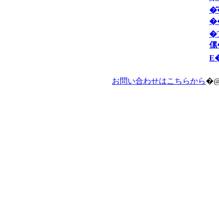
�͂��߂Ẵu���
�
�
E
お問い合わせはこちらから
�