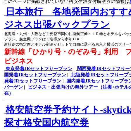
このページに掲載されていない格安宿泊券付航空券の情報は
日本旅行 各地発国内おすす
ジネス出張パックプラン
北海道・九州・大阪など主要都市間の往復航空券・ＪＲ券とホテルをパッ
プラン。航空機プランは１名様から参加ＯＫ！
新幹線の指定席とホテル宿泊がセットで自由に選べる東京と横浜のフリー
新幹線「ひかり号・のぞみ号」利用 
ビジネス
東京発着JRセットフりープラン
|
関西発着JRセットフりー
国発着JRセットフりープラン
|
北陸発着JRセットフりープ
発着JRセットフりープラン
|
国内発着JRセットフりープラ
バーゲン
|
ビジネス・出張向けの海外ツアー（往復+ホテル
在）
格安航空券予約サイト-skyticket
探す格安国内航空券