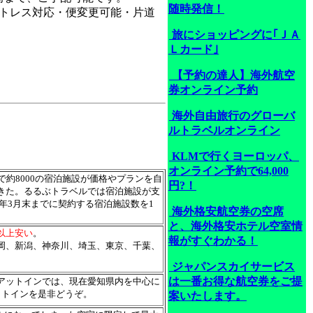
随時発信！
トレス対応・便変更可能・片道
旅にショッピングに｢ＪＡ
Ｌカード｣
【予約の達人】海外航空
券オンライン予約
海外自由旅行のグローバ
ルトラベルオンライン
KLMで行くヨーロッパ、
オンライン予約で64,000
約8000の宿泊施設が価格やプランを自
円?！
きた。るるぶトラベルでは宿泊施設が支
年3月末までに契約する宿泊施設数を1
海外格安航空券の空席
と、海外格安ホテル空室情
以上安い
。
報がすぐわかる！
岡、新潟、神奈川、埼玉、東京、千葉、
ジャパンスカイサービス
は一番お得な航空券をご提
アットインでは、現在愛知県内を中心に
ットインを是非どうぞ。
案いたします。