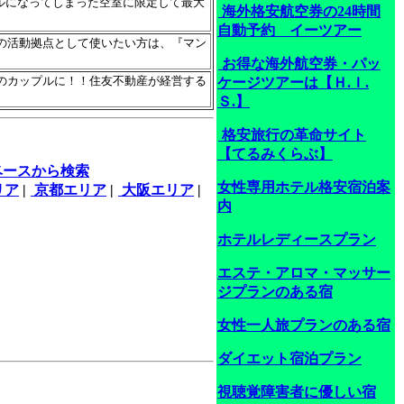
ンセルになってしまった空室に限定して最大
海外格安航空券の24時間
自動予約 イーツアー
の活動拠点として使いたい方は、『マン
お得な海外航空券・パッ
のカップルに！！住友不動産が経営する
ケージツアーは【Ｈ.Ｉ.
Ｓ.】
格安旅行の革命サイト
【てるみくらぶ】
ベースから検索
女性専用ホテル格安宿泊案
リア
|
京都エリア
|
大阪エリア
|
内
ホテルレディースプラン
エステ・アロマ・マッサー
ジプランのある宿
女性一人旅プランのある宿
ダイエット宿泊プラン
視聴覚障害者に優しい宿