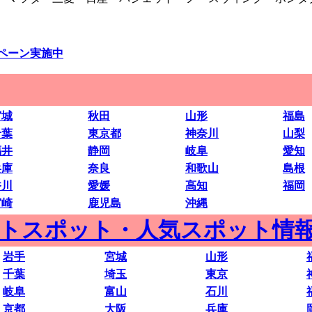
ンペーン実施中
宮城
秋田
山形
福島
千葉
東京都
神奈川
山梨
福井
静岡
岐阜
愛知
兵庫
奈良
和歌山
島根
香川
愛媛
高知
福岡
宮崎
鹿児島
沖縄
ートスポット・人気スポット情
岩手
宮城
山形
千葉
埼玉
東京
岐阜
富山
石川
京都
大阪
兵庫