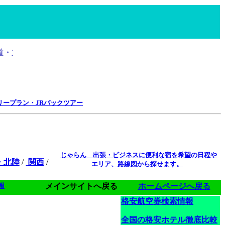
阪など主要都市間の往復航空券・ＪＲ券とホテルをパックしたフリー
リープラン・JRパックツアー
じゃらん 出張・ビジネスに便利な宿を希望の日程や
・北陸
/
関西
/
エリア、路線図から探せます。
報
メインサイトへ戻る
ホームページへ戻る
格安航空券検索情報
全国の格安ホテル徹底比較