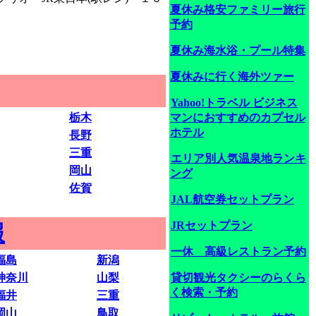
夏休み格安ファミリー旅行
予約
夏休み海水浴・プール特集
夏休みに行く海外ツァー
Yahoo!トラベル ビジネス
栃木
マンにおすすめのカプセル
ホテル
長野
三重
エリア別人気温泉地ランキ
岡山
ング
佐賀
JAL航空券セットプラン
JRセットプラン
報
一休 高級レストラン予約
福島
新潟
神奈川
山梨
貸切観光タクシーのらくら
く検索・予約
福井
三重
岡山
鳥取