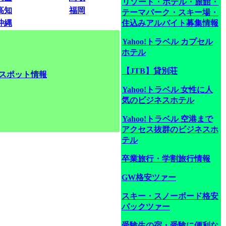
リゾート・ホテル・旅館・
高知
福岡
テーマパーク・スキー場・
沖縄
住込みアルバイト募集情報
Yahoo!トラベル カプセル
ホテル
【JTB】貸別荘
スポット情報
Yahoo!トラベル 女性に人
気のビジネスホテル
Yahoo!トラベル 空港まで
アクセス抜群のビジネスホ
テル
卒業旅行・学割旅行情報
GW格安ツァー
スキー・スノーボード格安
パックツァー
受験生の宿・受験に便利な