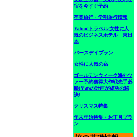
宿を今すぐ予約
卒業旅行・学割旅行情報
Yahoo!トラベル 女性に人
気のビジネスホテル 東日
本
バースデイプラン
女性に人気の宿
ゴールデンウィーク海外ツ
ァー予約獲得大作戦先手必
勝!早めの計画が成功の秘
訣!
クリスマス特集
年末年始特集・お正月プラ
ン