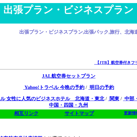
出張プラン・ビジネスプラン
出張プラン・ビジネスプラン,出張パック,旅行、北海道・九州・大
【JTB】航空券付きフ
JAL航空券セットプラン
Yahoo!トラベル 今晩の予約
/
明日の予約
トラベル 女性に人気のビジネスホテル 北海道・東北
/
関東
/
中部
中国・四国・九州
相互リンク
サイトマップ
更新情