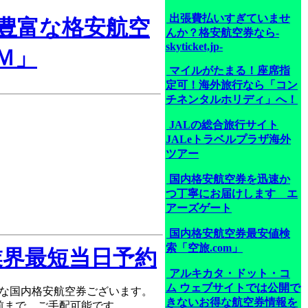
出張費払いすぎていませ
豊富な格安航空
んか？格安航空券なら-
skyticket,jp-
Ｍ」
マイルがたまる！座席指
！
定可！海外旅行なら「コン
チネンタルホリディ」へ！
JALの総合旅行サイト
JALeトラベルプラザ海外
ツアー
国内格安航空券を迅速か
つ丁寧にお届けします エ
アーズゲート
国内格安航空券最安値検
索「空旅.com」
業界最短当日予約
アルキカタ・ドット・コ
ム ウェブサイトでは公開で
な国内格安航空券ございます。
きないお得な航空券情報を
前まで、ご手配可能です。