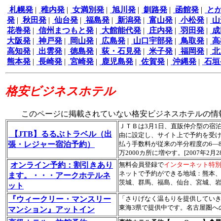
札幌発
|
稚内発
|
女満別発
|
旭川発
|
釧路発
|
函館発
|
と
発
|
秋田発
|
仙台発
|
福島発
|
新潟発
|
富山発
|
小松発
|
山
花巻発
|
信州まつもと発
|
大館能代発
|
庄内発
|
羽田発
|
成
大阪発
|
神戸発
|
岡山発
|
広島発
|
山口宇部発
|
鳥取発
|
高
高知発
|
出雲発
|
徳島発
|
荻・石見発
|
米子発
|
福岡発
|
北
熊本発
|
長崎発
|
宮崎発
|
鹿児島発
|
佐賀発
|
沖縄発
|
石垣
格安ビジネスホテル
このページに掲載されていない格安ビジネスホテルの情
ＪＴＢは3月1日、直販仲介型の宿
【JTB】るるぶトラベル（出
由に設定し、サイト上で予約を受
張・レジャー宿泊予約）
払う手数料が従来の半分程度の6―
万2000カ所に増やす。[2007年2月
オンライン予約：割引きあり
無料会員登録で
インターネット特
ネットで予約ができる地域：熊本
ます。・・・アークホテルネ
茨城、群馬、福島、仙台、宮城、岩
ット
『ウィークリー・マンスリー
「さりげなく温もりを提供してい
東海3県で提供中です。名古屋圏へ
マンション』アットイン