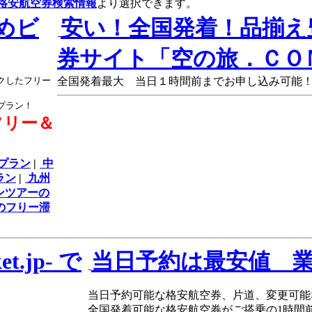
格安航空券検索情報
より選択できます。
めビ
安い！全国発着！品揃え
券サイト「空の旅．ＣＯ
クしたフリー
全国発着最大 当日１時間前までお申し込み可能
プラン！
フリー＆
プラン
|
中
ラン
|
九州
ンツアーの
のフりー滞
.jp- で
当日予約は最安値 
当日予約可能な格安航空券、片道、変更可能
全国発着可能な格安航空券がご搭乗の1時間