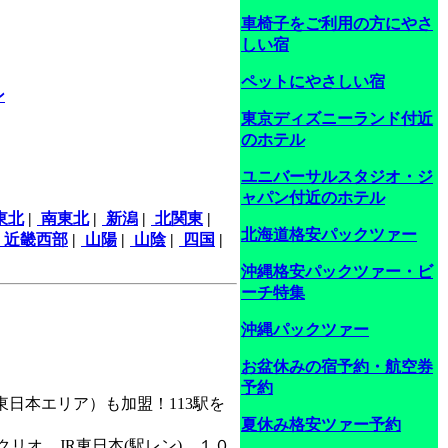
車椅子をご利用の方にやさ
しい宿
ペットにやさしい宿
ン
東京ディズニーランド付近
のホテル
ユニバーサルスタジオ・ジ
ャパン付近のホテル
東北
|
南東北
|
新潟
|
北関東
|
北海道格安パックツァー
近畿西部
|
山陽
|
山陰
|
四国
|
沖縄格安パックツァー・ビ
ーチ特集
沖縄パックツァー
お盆休みの宿予約・航空券
予約
日本エリア）も加盟！113駅を
夏休み格安ツァー予約
オ JR東日本(駅レン) １０