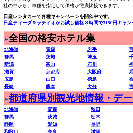
社の中から、車種を指定して価格が徹底比較できます。
日産レンタカーで各種キャンペーンを開催中です。
日産ティーダ＆ラティオがお試し価格３時間で3150円キャ
全国の格安ホテル集
北海道
青森
岩手
群馬
茨城
埼玉
新潟
富山
石川
滋賀
京都府
大阪府
広島
山口
徳島
長崎
熊本
大分
都道府県別観光地情報・デ
北海道
青森
秋田
群馬
茨城
栃木
静岡
愛知
長野
和歌山
奈良
滋賀