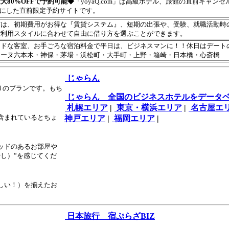
最大80%OFFで予約可能◆
「yoyaQ.com」は高級ホテル、旅館の直前キャ
能にした直前限定予約サイトです。
方は、初期費用がお得な『賃貸システム』、短期の出張や、受験、就職活動時
ご利用スタイルに合わせて自由に借り方を選ぶことができます。
ードな客室、お手ごろな宿泊料金で平日は、ビジネスマンに！！休日はデート
ィーヌ六本木・神保・茅場・浜松町・大手町・上野・箱崎・日本橋・心斎橋
じゃらん
かりのプランです。もち
じゃらん 全国のビジネスホテルをデータ
札幌エリア
|
東京・横浜エリア
|
名古屋エ
含まれているとちょ
神戸エリア
|
福岡エリア
|
ッドのあるお部屋や
し）”を感じてくだ
しい！）を揃えたお
日本旅行 宿ぷらざBIZ