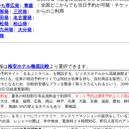
・全国どこからでも当日予約が可能・チケッ
かち帯広発
|
青森
からのご利用
形発
|
三沢発
|
田発
|
名古屋発
|
松発
|
松山発
|
九州発
|
大分発
|
発
報は
格安ホテル徹底比較
より選択できます。
泊予約サイト「るるぶトラベル」を開設する。ビジネスホテルから高級旅館まで
け付ける。従来の宿泊予約サイトでは同社が在庫を持ち、自社商品を販売して
8％となるため、比較的安価なプランを数多く取りそろえられるという。2008
28日/日経産業新聞]
別料金
、夏冬の特別割引等会員料金で利用可。
ネット予約は通常予約より２割
、大分、博多、福岡、広島、岡山、神戸、兵庫、大阪、京都、滋賀、愛知、静
手 。無線LANの使えるホテルもあり、要確認。
きたい」をモットーにウィークリー、マンスリーマンションの提供をしている
の出張、レジャーの際は、年中無休、緊急時２４時間対応、即日入居可のア