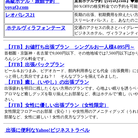
高級ホテル・旅館予約
直前ホテル予約【yoyaQ.com】◆
80％OFFの格安料金での予約を可
yoyaQ.com
レオパレス21
長期の出張、初期費用を抑えたい
スリーレオパレス』と、あなたの
ホテルヴィラフォンテーヌ
交通のアクセスの良さとハイグレ
ビジネスホテル。ヴィラフォンテ
【JTB】お値打ち出張プラン シングルお一人様4,095円～
首都圏・京阪神・名古屋で9,000円以下、その他地域では7,500円以下ば
ろんシングル料金です。
【JTB】出張パックプラン
ビール＆おつまみ、ビデオカード、館内利用券なども代金（出張費用）に
っと得した気分ですよね？！ そんなプランを揃えてみました。
【JTB】癒し（いやし）の出張プラン
出張疲れを明日に残したくない方用のプランです。心地よい眠りを誘うベ
アロマなど癒しグッズを取り揃えたお部屋など、夜はホテルで“癒し（いや
さい。
【JTB】女性に優しい出張プラン（女性限定）
女性限定フロアーのお部屋（安心！）や女性用のアメニティグッズ（うれ
部屋など、女性に嬉しい！女性の見方なプランです。
出張に便利なYahoo!ビジネストラベル