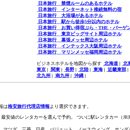
日本旅行 禁煙ルームのあるホテル
日本旅行 インターネット接続無料の宿
日本旅行 大浴場があるホテル
日本旅行 駅から徒歩5分以内のホテル
日本旅行 お買い得宿ぷら・THE・バーゲ
日本旅行 東京ビッグサイト周辺ホテル
日本旅行 幕張メッセ周辺ホテル
日本旅行 インテックス大阪周辺ホテル
日本旅行 マリンメッセ福岡周辺ホテル
ビジネスホテルを地図から探す
北海道
|
北
東京
|
関東
|
長野
|
北陸
|
東海
|
近畿東部
|
北九州
|
南九州
|
沖縄
|
報は
格安旅行代理店情報
より選択できます。
最安値のレンタカーを選んで予約。 ついに駅レンタカー（JR東
マツダ 三菱 日産 バジェット ノースウィング ホンダクリ