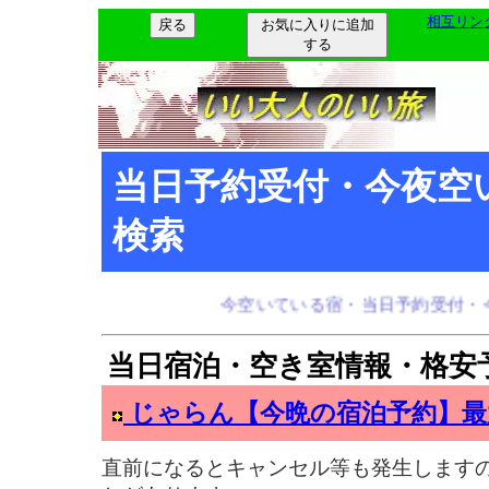
相互リン
お気に入りに追加
する
当日予約受付・今夜空
検索
今空いている宿・当日予約受付・今夜
当日宿泊・空き室情報・格安
じゃらん【今晩の宿泊予約】最
直前になるとキャンセル等も発生します