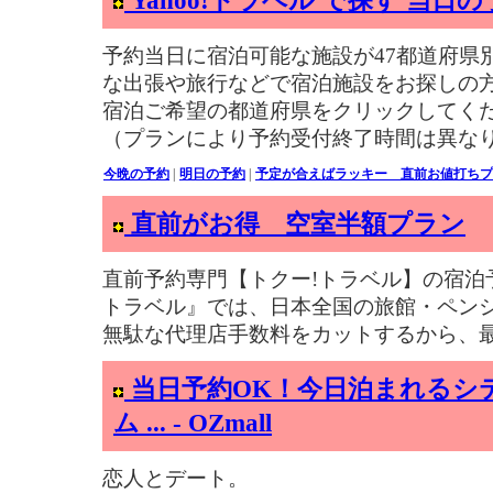
Yahoo!トラベル で探す 当日
予約当日に宿泊可能な施設が47都道府県
な出張や旅行などで宿泊施設をお探しの
宿泊ご希望の都道府県をクリックしてくだ
（プランにより予約受付終了時間は異な
今晩の予約
|
明日の予約
|
予定が合えばラッキー 直前お値打ちプ
直前がお得 空室半額プラン
直前予約専門【トクー!トラベル】の宿泊予
トラベル』では、日本全国の旅館・ペン
無駄な代理店手数料をカットするから、最
当日予約OK！今日泊まれるシ
ム ... - OZmall
恋人とデート。