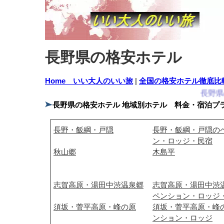
長野県の格安ホテル
Home いい大人のいい旅
|
全国の格安ホテル徹底比
長野県の
長野県の格安ホテル 地域別ホテル 料金・宿泊プ
長野・飯綱・戸隠
長野・飯綱・戸隠の
ン・ロッジ・民宿
秋山郷
木島平
志賀高原・湯田中渋温泉郷
志賀高原・湯田中渋
ペンション・ロッジ
須坂・菅平高原・峰の原
須坂・菅平高原・峰
ンション・ロッジ