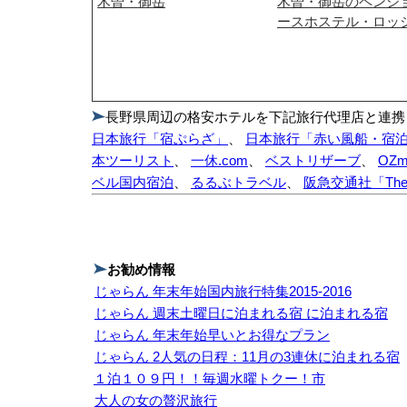
木曽・御岳
木曽・御岳のペンシ
ースホステル・ロッ
長野県周辺の格安ホテルを下記旅行代理店と連携
日本旅行「宿ぷらざ」
、
日本旅行「赤い風船・宿
本ツーリスト
、
一休.com
、
ベストリザーブ
、
OZma
ベル国内宿泊
、
るるぶトラベル
、
阪急交通社「Th
お勧め情報
じゃらん 年末年始国内旅行特集2015-2016
じゃらん 週末土曜日に泊まれる宿 に泊まれる宿
じゃらん 年末年始早いとお得なプラン
じゃらん 2人気の日程：11月の3連休に泊まれる宿
１泊１０９円！！毎週水曜トクー！市
大人の女の贅沢旅行