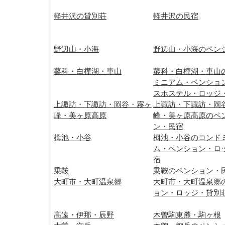
軽井沢の貸別荘
軽井沢の民宿
野辺山・小海
野辺山・小海のペン
蓼科・白樺湖・車山
蓼科・白樺湖・車山
ミニアム・ペンショ
スホステル・ロッジ
上諏訪・下諏訪・岡谷・霧ヶ
上諏訪・下諏訪・岡
峰・美ヶ原高原
峰・美ヶ原高原のペ
ン・民宿
栂池・小谷
栂池・小谷のコンド
ム・ペンション・ロ
宿
乗鞍
乗鞍のペンション・
大町市・大町温泉郷
大町市・大町温泉郷
ョン・ロッジ・貸別
高遠・伊那・辰野
木曽駒東麓・駒ヶ根