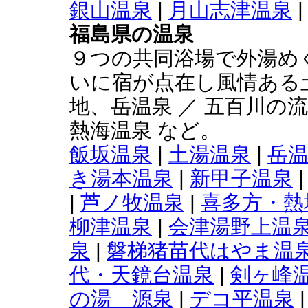
銀山温泉
|
月山志津温泉
福島県の温泉
９つの共同浴場で外湯めぐ
いに宿が点在し風情ある土
地、岳温泉 ／ 五百川の
熱海温泉 など。
飯坂温泉
|
土湯温泉
|
岳
き湯本温泉
|
新甲子温泉
|
芦ノ牧温泉
|
喜多方・熱
柳津温泉
|
会津湯野上温
泉
|
磐梯猪苗代はやま温
代・天鏡台温泉
|
剣ヶ峰
の湯 源泉
|
デコ平温泉