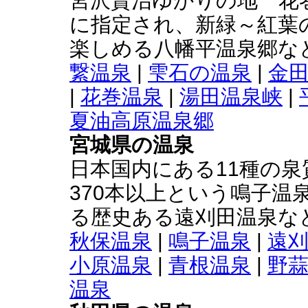
宮沢賢治ゆかりの地 花巻
に指定され、新緑～紅葉
楽しめる八幡平温泉郷な
繋温泉
|
雫石の温泉
|
金
|
花巻温泉
|
湯田温泉峡
|
夏油高原温泉郷
宮城県の温泉
日本国内にある11種の泉
370本以上という鳴子温
る歴史ある遠刈田温泉な
秋保温泉
|
鳴子温泉
|
遠
小原温泉
|
青根温泉
|
野蒜
温泉