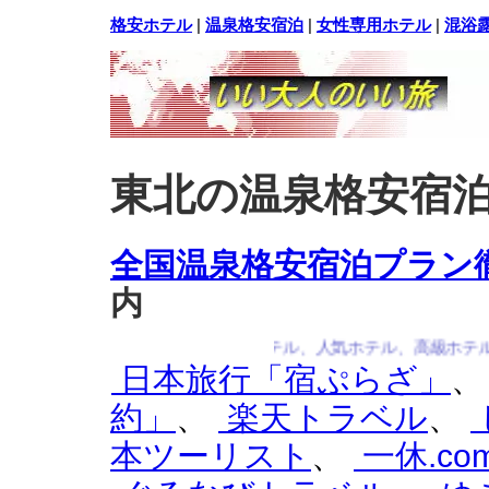
格安ホテル
|
温泉格安宿泊
|
女性専用ホテル
|
混浴
東北の温泉格安宿
全国温泉格安宿泊プラン
内
安宿泊案内・格安ホテル、激安ホテル、人気ホテル、高級ホテル、ビ
日本旅行「宿ぷらざ」
約」
、
楽天トラベル
、
本ツーリスト
、
一休.co