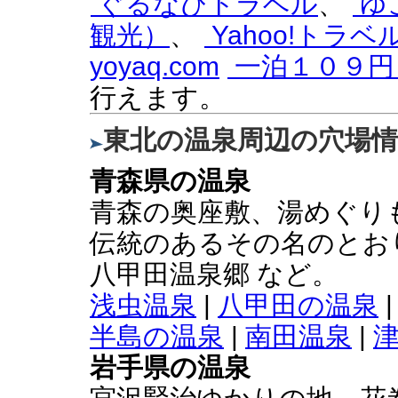
ぐるなびトラベル
、
ゆ
観光）
、
Yahoo!トラベ
yoyaq.com
一泊１０９円
行えます。
東北の温泉周辺の穴場
青森県の温泉
青森の奥座敷、湯めぐりも
伝統のあるその名のとお
八甲田温泉郷 など。
浅虫温泉
|
八甲田の温泉
半島の温泉
|
南田温泉
|
岩手県の温泉