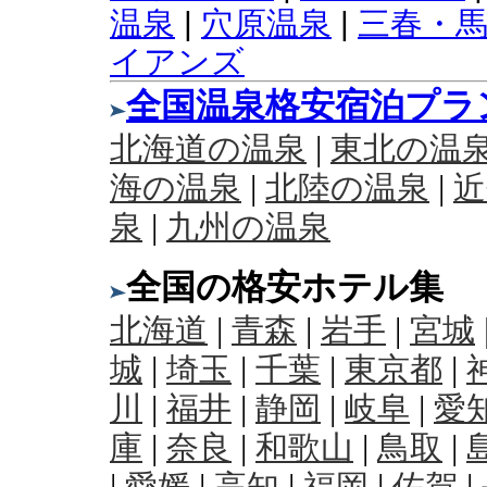
温泉
|
穴原温泉
|
三春・
イアンズ