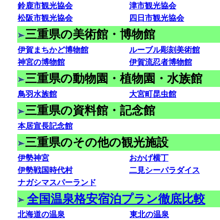
鈴鹿市観光協会
津市観光協会
松阪市観光協会
四日市観光協会
三重県の美術館・博物館
伊賀まちかど博物館
ルーブル彫刻美術館
神宮の博物館
伊賀流忍者博物館
三重県の動物園・植物園・水族館
鳥羽水族館
大宮町昆虫館
三重県の資料館・記念館
本居宣長記念館
三重県のその他の観光施設
伊勢神宮
おかげ横丁
伊勢戦国時代村
二見シーパラダイス
ナガシマスパーランド
全国温泉格安宿泊プラン徹底比較
北海道の温泉
東北の温泉