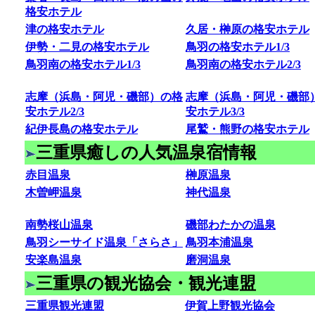
格安ホテル
津の格安ホテル
久居・榊原の格安ホテル
伊勢・二見の格安ホテル
鳥羽の格安ホテル1/3
鳥羽南の格安ホテル1/3
鳥羽南の格安ホテル2/3
志摩（浜島・阿児・磯部）の格
志摩（浜島・阿児・磯部
安ホテル2/3
安ホテル3/3
紀伊長島の格安ホテル
尾鷲・熊野の格安ホテル
三重県癒しの人気温泉宿情報
赤目温泉
榊原温泉
木曽岬温泉
神代温泉
南勢桜山温泉
磯部わたかの温泉
鳥羽シーサイド温泉「さらさ」
鳥羽本浦温泉
安楽島温泉
磨洞温泉
三重県の観光協会・観光連盟
三重県観光連盟
伊賀上野観光協会