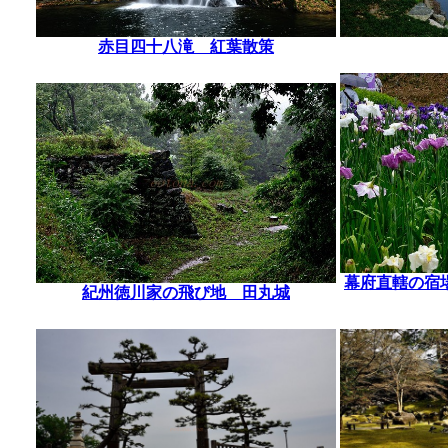
赤目四十八滝 紅葉散策
幕府直轄の宿
紀州徳川家の飛び地 田丸城