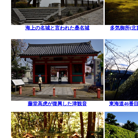
海上の名城と言われた桑名城
多気御所(北
藤堂高虎が復興した津観音
東海道46番