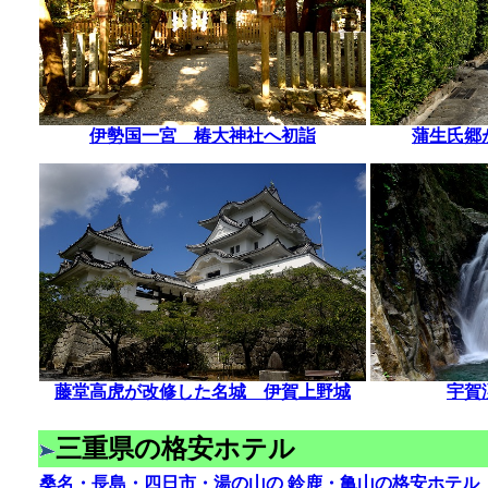
伊勢国一宮 椿大神社へ初詣
蒲生氏郷
藤堂高虎が改修した名城 伊賀上野城
宇賀
三重県の格安ホテル
桑名・長島・四日市・湯の山の
鈴鹿・亀山の格安ホテル