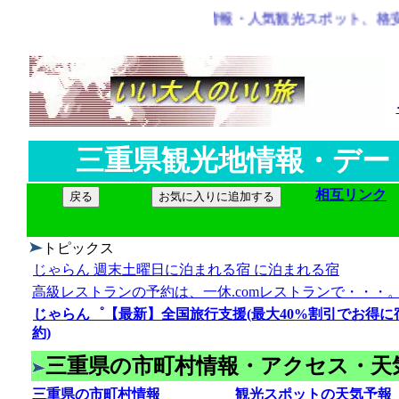
三重県観光地情報・人気観光スポット、格安旅行情
三重県観光地情報・デー
相互リンク
お気に入りに追加する
トピックス
じゃらん 週末土曜日に泊まれる宿 に泊まれる宿
高級レストランの予約は、一休.comレストランで・・・
じゃらん゜【最新】全国旅行支援(最大40%割引でお得に
約)
三重県の市町村情報・アクセス・天
三重県の市町村情報
観光スポットの天気予報