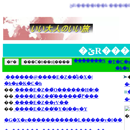
�ێR��
���݃����N
�T�C�g
���C�ɓ��ɒǉ����
�b�v
������@����E�Z��̊ό�X�|
�b�g�K�C�h
�
��
����E�Z��̃O������H�ו�
��
����E�Z��̂������߂̌���
�
��
����E�Z��ŗV��
��
����E�Z��̓�Y�i��y�Y
�G�X�e�����������L�����y�[��