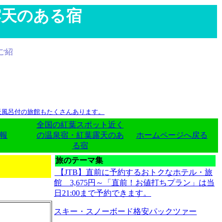
露天のある宿
介・岡山。心揺さぶる絶景紅葉、名湯と愉しむ紅葉、じっくり
露天風呂付の旅館もたくさんあります。
全国の紅葉スポット近く
報
の温泉宿・紅葉露天のあ
ホームページへ戻る
る宿
旅のテーマ集
【JTB】直前に予約するおトクなホテル・旅
館 3,675円～「直前！お値打ちプラン」は当
日21:00まで予約できます。
スキー・スノーボード格安パックツァー