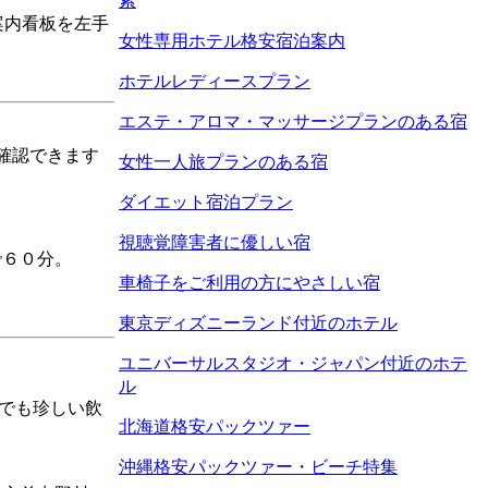
索
案内看板を左手
女性専用ホテル格安宿泊案内
ホテルレディースプラン
エステ・アロマ・マッサージプランのある宿
確認できます
女性一人旅プランのある宿
ダイエット宿泊プラン
視聴覚障害者に優しい宿
で６０分。
車椅子をご利用の方にやさしい宿
東京ディズニーランド付近のホテル
ユニバーサルスタジオ・ジャパン付近のホテ
ル
でも珍しい飲
北海道格安パックツァー
沖縄格安パックツァー・ビーチ特集