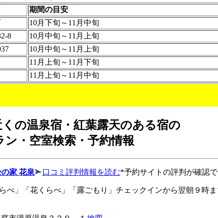
期間の目安
西
10月下旬～11月中旬
-8
10月中旬～11月上旬
37
10月中旬～11月上旬
11月上旬～11月下旬
11月上旬～11月中旬
近くの温泉宿・紅葉露天のある宿の
ラン・空室検索・予約情報
の家 花泉
口コミ評判情報を読む
*予約サイトの評判が確認
らべ」「花くらべ」「露ごもり」チェックインから翌朝９時ま