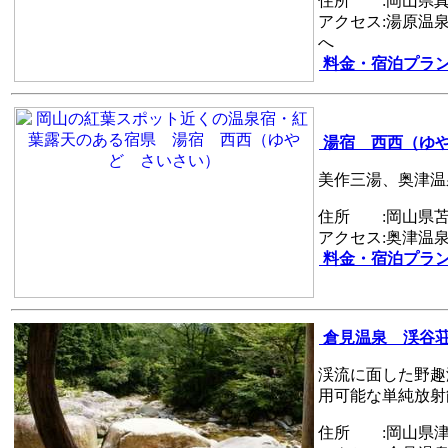
住所 :岡山県真
アクセス:湯原温
へ
料金・宿泊プラ
湯宿 西西（ゆ
美作三湯、奥津温
住所 :岡山県苫
アクセス:奥津温
料金・宿泊プラ
倉見温泉 渓谷
渓流に面した野趣
用可能な単純放射
住所 :岡山県津