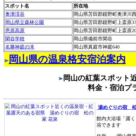
スポット名
所在地
奥津渓谷
岡山県苫田郡鏡野町奥津川
岡山県立森林公園
岡山県苫田郡鏡野町上斎原332
恩原高原
岡山県苫田郡鏡野町上斎原20
閑谷学校
岡山県備前市閑谷
名勝神庭の滝
岡山県真庭市神庭640
岡山県の温泉格安宿泊案内
岡山の紅葉スポット
料金・宿泊プ
湯めぐりの宿 松
館内大浴場「露く
浴できます