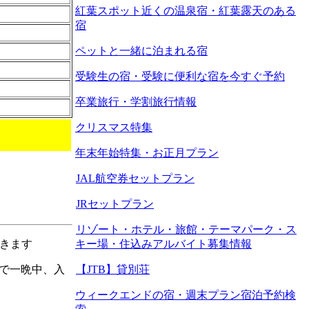
紅葉スポット近くの温泉宿・紅葉露天のある
宿
ペットと一緒に泊まれる宿
受験生の宿・受験に便利な宿を今すぐ予約
卒業旅行・学割旅行情報
クリスマス特集
年末年始特集・お正月プラン
JAL航空券セットプラン
JRセットプラン
リゾート・ホテル・旅館・テーマパーク・ス
できます
キー場・住込みアルバイト募集情報
で一晩中、入
【JTB】貸別荘
ウィークエンドの宿・週末プラン宿泊予約検