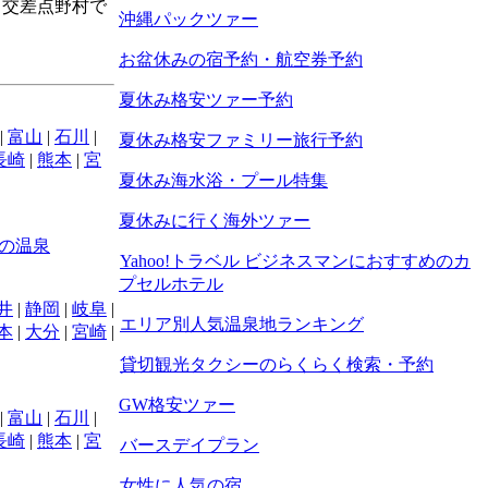
。交差点野村で
沖縄パックツァー
お盆休みの宿予約・航空券予約
夏休み格安ツァー予約
|
富山
|
石川
|
夏休み格安ファミリー旅行予約
長崎
|
熊本
|
宮
夏休み海水浴・プール特集
夏休みに行く海外ツァー
の温泉
Yahoo!トラベル ビジネスマンにおすすめのカ
プセルホテル
井
|
静岡
|
岐阜
|
エリア別人気温泉地ランキング
本
|
大分
|
宮崎
|
貸切観光タクシーのらくらく検索・予約
GW格安ツァー
|
富山
|
石川
|
長崎
|
熊本
|
宮
バースデイプラン
女性に人気の宿