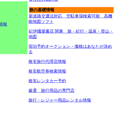
旅の基礎情報
新道路交通法対応 空駐車場検索可能 高機
能地図ソフト
情報
紀伊國屋書店 関東 旅・紀行・温泉・登山・
地図
宿泊予約オークション・価格はあなたが決め
る
格安旅行代理店情報
格安航空券検索情報
格安レンタカー予約
厳選 旅行用品の専門店
旅行・レジャー用品レンタル情報