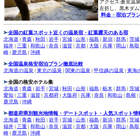
アクセス:倉見温
左折し、黒木ダム
料金・宿泊プラ
全国の紅葉スポット近くの温泉宿・紅葉露天のある宿
北海道
|
青森
|
秋田
|
岩手
|
宮城
|
山形
|
福島
|
新潟
|
群馬
|
茨城
福井
|
三重
|
和歌山
|
奈良
|
滋賀
|
京都
|
大阪
|
兵庫
|
岡山
|
鳥取
崎
|
鹿児島
|
沖縄
全国温泉格安宿泊プラン徹底比較
北海道の温泉
|
東北の温泉
|
関東の温泉
|
甲信越の温泉
|
東海
全国の格安ホテル集
北海道
|
青森
|
岩手
|
宮城
|
秋田
|
山形
|
福島
|
栃木
|
群馬
|
茨城
愛知
|
三重
|
滋賀
|
京都府
|
大阪府
|
兵庫
|
奈良
|
和歌山
|
島根
|
鹿児島
|
沖縄
都道府県別観光地情報・デートスポット・人気スポット情
北海道
|
青森
|
秋田
|
岩手
|
宮城
|
山形
|
福島
|
新潟
|
群馬
|
茨城
福井
|
三重
|
和歌山
|
奈良
|
滋賀
|
京都
|
大阪
|
兵庫
|
岡山
|
鳥取
崎
|
鹿児島
|
沖縄