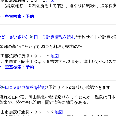
庭市湯原温泉３２０―１
地図
泉 (湯原)湯原ＩＣ料金所を出て右折、道なりに約5分、温泉街
ン・空室検索・予約
やど さいさい）
口コミ評判情報を読む
*予約サイトの評判が
泉郷の高台にたたずむ源泉と料理が魅力の宿
田郡鏡野町奥津１９６－５
地図
泉。中国道・院庄ＩＣより倉吉方面へ２５分。津山駅からバス
ン・空室検索・予約
荘
口コミ評判情報を読む
*予約サイトの評判が確認できます
溢れる山の宿。岡山県北の秘湯巡りをしませんか。温泉は日本
能泉で、慢性消化器病・関節痛等に効果がある。
山市加茂町倉見７３５－２２
地図