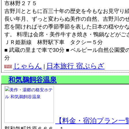
市林野２７５
吉野川とともに百三十年の歴史を今もなお見守り
長い年月、ずっと変わらぬ美作の自然、吉野川のせ
窓を開ければその季節季節を表した日本の穏やか
す。 料理は会席・美作牛すき焼き・鴨鍋などがご
ＪＲ姫新線 林野駅下車 タクシー５分
■ 武蔵の里まで車で30分 ■ ベルピール自然公園愛
分
じゃらん
日本旅行 宿ぷらざ
|
和気鵜飼谷温泉
【料金・宿泊プラン一
郡和気町益原６６６－１