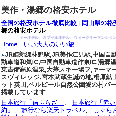
美作・湯郷の格安ホテル
全国の格安ホテル徹底比較
|
岡山県の格
郷の格安ホテル
ィーホテル、カプセルホテル、ウィークリーマンション、民宿、ペン
Home いい大人のいい旅
JR姫新線林野駅,JR美作江見駅,中国自動
動車道和気IC,中国自動車道作東IC,湯郷
東吉備高原温泉,大茅スキー場フ,ァーマ
スヴィレッジ,宮本武蔵生誕の地,柵原鉱山
ット英田,ベルピール自然公園愛の村パ
掲載しています
日本旅行「宿ぷらざ」
、
日本旅行「赤い
約」
、
旅行なら楽天トラベル
、
じゃらん