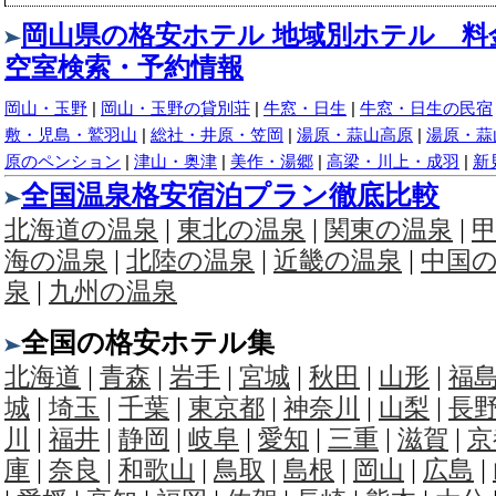
岡山県の格安ホテル 地域別ホテル 料
空室検索・予約情報
岡山・玉野
|
岡山・玉野の貸別荘
|
牛窓・日生
|
牛窓・日生の民宿
敷・児島・鷲羽山
|
総社・井原・笠岡
|
湯原・蒜山高原
|
湯原・蒜
原のペンション
|
津山・奥津
|
美作・湯郷
|
高梁・川上・成羽
|
新