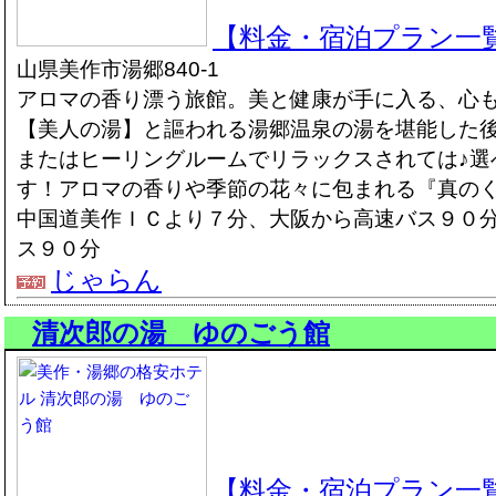
【料金・宿泊プラン一
山県美作市湯郷840-1
アロマの香り漂う旅館。美と健康が手に入る、心も
【美人の湯】と謳われる湯郷温泉の湯を堪能した
またはヒーリングルームでリラックスされては♪選
す！アロマの香りや季節の花々に包まれる『真のく
中国道美作ＩＣより７分、大阪から高速バス９０
ス９０分
じゃらん
清次郎の湯 ゆのごう館
【料金・宿泊プラン一