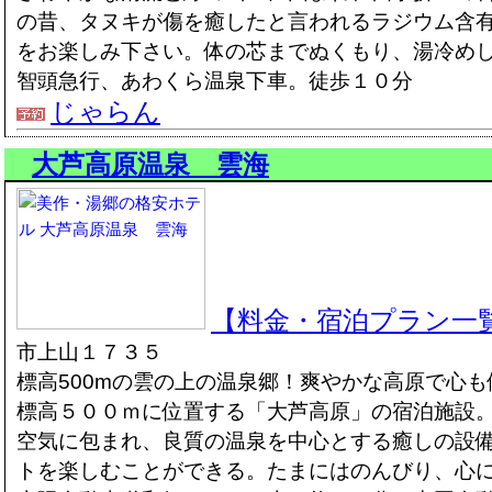
の昔、タヌキが傷を癒したと言われるラジウム含
をお楽しみ下さい。体の芯までぬくもり、湯冷め
智頭急行、あわくら温泉下車。徒歩１０分
じゃらん
大芦高原温泉 雲海
【料金・宿泊プラン一
市上山１７３５
標高500mの雲の上の温泉郷！爽やかな高原で心
標高５００ｍに位置する「大芦高原」の宿泊施設
空気に包まれ、良質の温泉を中心とする癒しの設
トを楽しむことができる。たまにはのんびり、心