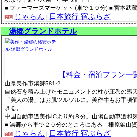
■ ファーマーズマーケット (車で１０分) ■ 宮本武蔵
じゃらん
日本旅行 宿ぷらざ
|
湯郷グランドホテル
【料金・宿泊プラン一
山県美作市湯郷581-2
自然石を積み上げたモニュメントの柱が圧巻の露
「美人の湯」はお肌ツルツルに。美作牛もお手頃
きる。
中国自動車道美作ICより約８分。山陽自動車道和気
■ 湯郷から車で２０分のところにある「柵原鉱山
じゃらん
日本旅行 宿ぷらざ
|