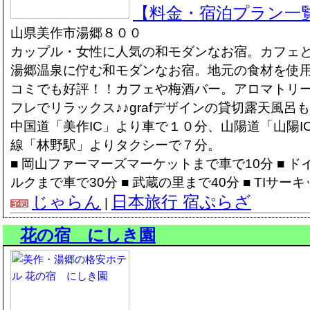
【料金・宿泊プラン一
山県美作市湯郷８００
カップル・女性に人気の和モダンなお宿。カフェと
湯郷温泉に佇む和モダンなお宿。地元の食材を使
コミでも好評！！カフェや梅酒バー。アロマトリ
フレでリラックス♪♪grafデザインの貸切露天風呂
中国道「美作IC」より車で１０分、山陽道「山陽I
線「林野駅」よりタクシーで７分。
■ 岡山ファーマーズマーケットまで車で10分 ■ 
ルクまで車で30分 ■ 武蔵の里まで40分 ■ TIサ
じゃらん
日本旅行 宿ぷらざ
|
花の宿 にしき園