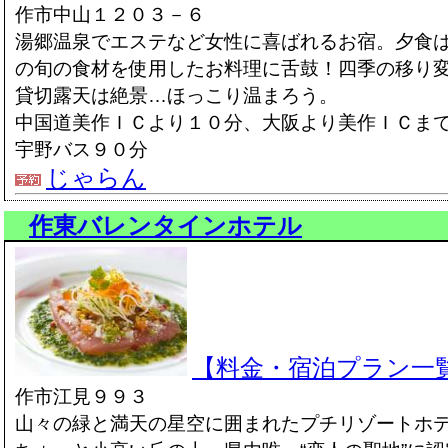
作市中山１２０３－６
湯郷温泉でエステなど女性に喜ばれるお宿。夕食
の旬の食材を使用したお料理に舌鼓！四季の移り
貸切露天は絶景…ほっこり温まろう。
中国道美作ＩＣより１０分、大阪より美作ＩＣま
宇野バス９０分
じゃらん
作東バレンタインホテル
【料金・宿泊プラン一
作市江見９９３
山々の緑と満天の星空に囲まれたプチリゾートホ