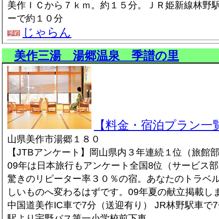
美作ＩＣから７ｋｍ。約１５分。ＪＲ姫新線林野
ーで約１０分
じゃらん
美作三湯 湯郷温泉 季譜の里
【料金・宿泊プラン一
山県美作市湯郷１８０
【JTBアンケート】岡山県内３年連続１位（旅館
09年は日本旅行もアンケート全国8位（サービス
驚きのリピーター率３０％の宿。あなたのトラベ
しいものへ変わるはずです。09年夏の献立掲載し
中国道美作IC車で7分（送迎有り） JR林野駅車で
駅より宇野バス第一小学校前下車