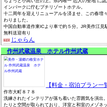
ちょっと小高い丘の上。県内唯一“恋人の聖地”に
インパークに佇むプチリゾートホテル。
十二周年を迎えリニューアルを済ませ、この春増
わりました。
中国自動車道作東ICより車で約５分。JR美作江見
無料送迎有り
じゃらん
作州武蔵温泉 ホテル作州武蔵
【料金・宿泊プラン一
作市大町８７８
洗練されたインテリアが落ち着いた雰囲気を演出
たりと空間が取られており、洋室と和室のメゾネ