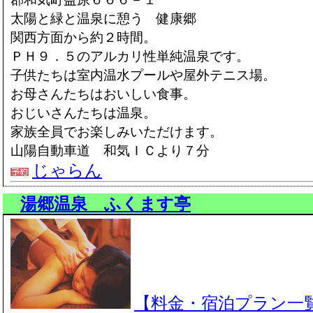
太陽と緑と温泉に憩う 健康郷
関西方面から約２時間。
ＰＨ９．５のアルカリ性単純温泉です。
子供たちは室内温水プールや屋外テニス場。
お母さんたちはおいしい食事。
おじいさんたちは温泉。
家族全員でお楽しみいただけます。
山陽自動車道 和気ＩＣより７分
じゃらん
湯郷温泉 ふくます亭
【料金・宿泊プラン一