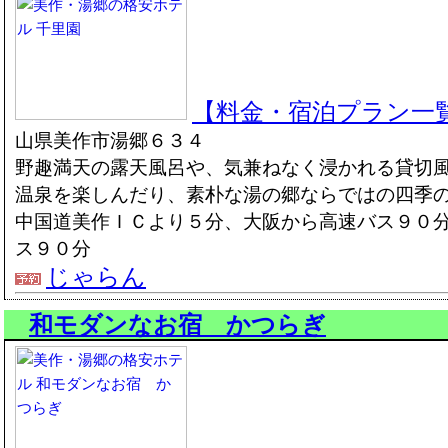
【料金・宿泊プラン一
山県美作市湯郷６３４
野趣満天の露天風呂や、気兼ねなく浸かれる貸切
温泉を楽しんだり、素朴な湯の郷ならではの四季
中国道美作ＩＣより５分、大阪から高速バス９０
ス９０分
じゃらん
和モダンなお宿 かつらぎ