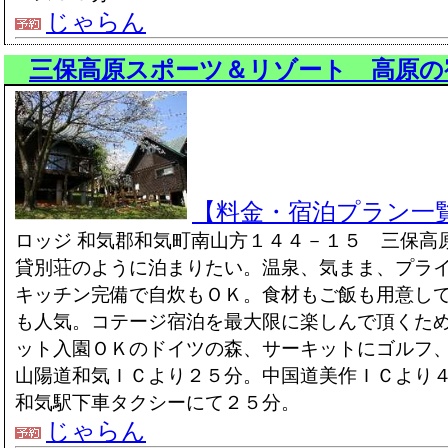
じゃらん
三保高原スポーツ＆リゾート 高原の
【料金・宿泊プラン一
ロッジ 和気郡和気町南山方１４４－１５ 三保高
貸別荘のように泊まりたい。温泉、気まま、プラ
キッチン完備で自炊もＯＫ。食材もご飯も用意し
も人気。コテージ宿泊を最大限に楽しんで頂くた
ット入園ＯＫのドイツの森、サーキットにゴルフ
山陽道和気ＩＣより２５分。中国道美作ＩＣより
和気駅下車タクシーにて２５分。
じゃらん