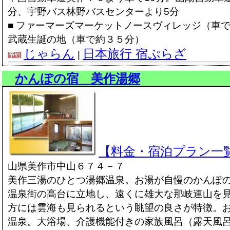
分、宇野バス林野バスセンターより5分
■ ファーマーズマーケットノースヴィレッジ（車で
武蔵生誕の地（車で約３５分）
じゃらん
日本旅行 宿ぷらざ
|
かんぽの宿 美作湯郷
【料金・宿泊プラン一
山県美作市中山６７４－７
美作三湯のひとつ湯郷温泉。お湯が自慢のかんぽ
温泉街の高台に立地し、遠くに雄大な那岐連山を
方には雲海も見られるという眺望の良さが特徴。
温泉。大浴場、介護機能付きの家族風呂（露天風