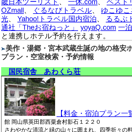
畿日本ツーリスト
、
一休.com
、
ベスト
OZmall
、
ぐるなびトラベル
、
ゆこゆこ
光
、
Yahoo!トラベル国内宿泊
、
るるぶ
通社「Theお宿ねっと」
yoyaQ.com
一泊
と連携しホテル予約を行えます。
美作・湯郷・宮本武蔵生誕の地の格安ホ
プラン・空室検索・予約情報
国民宿舎 あわくら荘
【料金・宿泊プラン一
館 岡山県英田郡西粟倉村影石１２２０
さわやかな清流と緑の山々に囲まれ、四季折々の