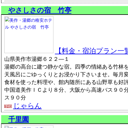
やさしさの宿 竹亭
【料金・宿泊プラン一
山県美作市湯郷６２２―１
湯郷の高台に建つ静かな宿。四季の情緒ある竹林
天風呂にごゆっくりとお浸かり下さいませ。毎月
食材を使った料理や、館内随所にある山野草も好
中国道美作ＩＣより８分、大阪から高速バス９０
ス９０分
じゃらん
千里園