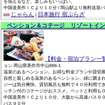
を揃えるなど、楽しみもいっぱい。
中国道美作ＩＣより１０分 / 岡山駅より無料送迎
じゃらん
日本旅行 宿ぷらざ
|
ペンション＆コテージ リゾートイ
【料金・宿泊プラン一
ョン 岡山県美作市中山886-1
温泉のあるペンション。お得な料金プランや貸切風
自然と親しめる温泉のあるペンション。緑に囲ま
ジーは気分爽快。貸切風呂も無料で４０分利用で
ッチン付のコテージがおススメ。ペットと利用も
中国道美作ＩＣより１０分、大阪から高速バス９
バス９０分