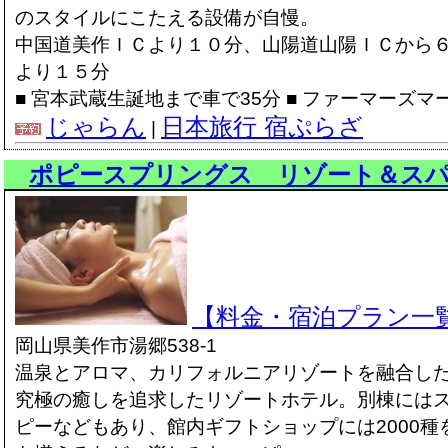
のスタイルにこたえる設備が自慢。
中国道美作ＩＣより１０分、山陽道山陽ＩＣから
より１５分
■ 宮本武蔵生誕地まで車で35分 ■ ファーマーズマ
じゃらん
日本旅行 宿ぷらざ
|
ポピースプリングス リゾート＆ス
【料金・宿泊プラン一
岡山県美作市湯郷538-1
温泉とアロマ、カリフォルニアリゾートを融合し
究極の癒しを追求したリゾートホテル。別棟には
ピーなどもあり、館内ギフトショップには2000