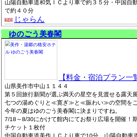
山陽自動車道和気ＩＣより車で約３５分・中国自
で約４０分
じゃらん
ゆのごう美春閣
【料金・宿泊プラン一
山県美作市中山１１４４
第５回旅行新聞が選ぶ満天の星空を見渡せる露天
七つの湯めぐりと≪寛ぎ≫と≪賑わい≫の空間を
今年の夏はゆのごう美春閣に決まりですね。
7/18～8/30にかけて館内にてお祭り広場を開催
チケット１枚付
中国自動車道美作ＩＣより車で10分。山陽自動車