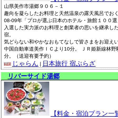
山県美作市湯郷９０６－１
趣向を凝らしたお料理と天然温泉の露天風呂でお
08-09年「プロが選ぶ日本のホテル・旅館１００選
入選した実力派のお料理と創業者の思いを継承し
宿。
気どらない和やかなおもてなしで皆さまをお迎え
中国自動車道美作ＩＣより10分。 ＪＲ姫新線林野
分。（送迎有要予約）
じゃらん
日本旅行 宿ぷらざ
|
リバーサイド湯郷
【料金・宿泊プラン一